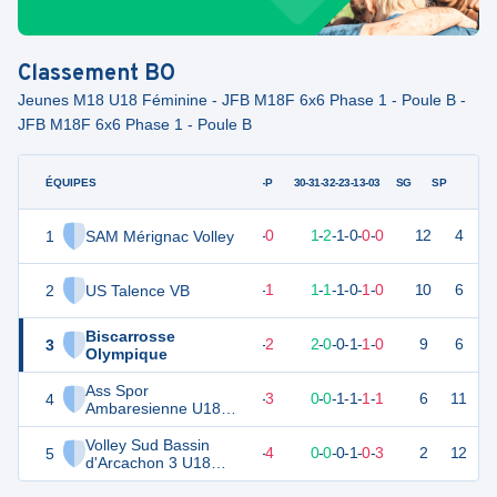
Classement
BO
Jeunes M18 U18 Féminine - JFB M18F 6x6 Phase 1 - Poule B -
JFB M18F 6x6 Phase 1 - Poule B
ÉQUIPES
PTS
JO
G-P
30-31-32-23-13-03
SG
SP
1
SAM Mérignac Volley
15
4
4
-
0
1
-
2
-
1
-
0
-
0
-
0
12
4
V
2
US Talence VB
12
4
3
-
1
1
-
1
-
1
-
0
-
1
-
0
10
6
V
Biscarrosse
3
11
4
2
-
2
2
-
0
-
0
-
1
-
1
-
0
9
6
V
Olympique
Ass Spor
4
7
4
1
-
3
0
-
0
-
1
-
1
-
1
-
1
6
11
D
Ambaresienne U18
Féminines
Volley Sud Bassin
5
5
4
0
-
4
0
-
0
-
0
-
1
-
0
-
3
2
12
D
d'Arcachon 3 U18
Féminines