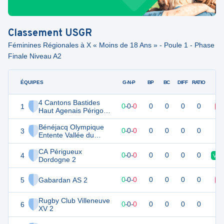
Classement
USGR
Féminines Régionales à X « Moins de 18 Ans » - Poule 1 - Phase
Finale Niveau A2
ÉQUIPES
PTS
JO
G-N-P
BP
BC
DIFF
RATIO
4 Cantons Bastides
1
0
0
0
-
0
-
0
0
0
0
0
D
Haut Agenais Périgord
3
Bénéjacq Olympique
3
0
0
0
-
0
-
0
0
0
0
0
Entente Vallée du
Lagoin 2
CA Périgueux
4
0
0
0
-
0
-
0
0
0
0
0
V
Dordogne 2
5
Gabardan AS 2
0
0
0
-
0
-
0
0
0
0
0
D
Rugby Club Villeneuve
6
0
0
0
-
0
-
0
0
0
0
0
XV 2