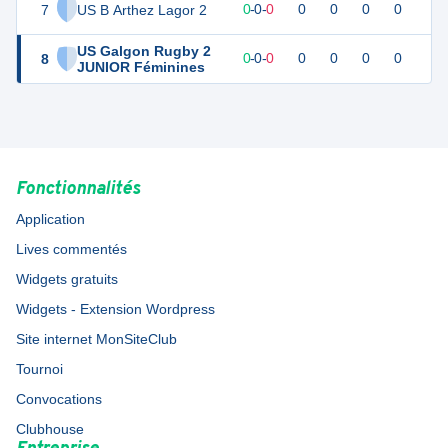
7
US B Arthez Lagor 2
0
0
0
-
0
-
0
0
0
0
0
US Galgon Rugby 2
8
0
0
0
-
0
-
0
0
0
0
0
JUNIOR Féminines
Fonctionnalités
Application
Lives commentés
Widgets gratuits
Widgets - Extension Wordpress
Site internet MonSiteClub
Tournoi
Convocations
Clubhouse