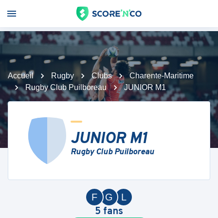
Accueil
Rugby
Clubs
Charente-Maritime
Rugby Club Puilboreau
JUNIOR M1
JUNIOR M1
Rugby Club Puilboreau
F
G
L
5
fans