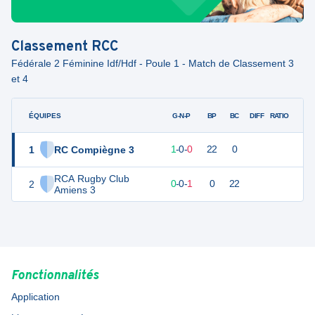
Classement
RCC
Fédérale 2 Féminine Idf/Hdf - Poule 1 - Match de Classement 3
et 4
ÉQUIPES
PTS
JO
G-N-P
BP
BC
DIFF
RATIO
1
RC Compiègne 3
5
1
1
-
0
-
0
22
0
RCA Rugby Club
2
0
1
0
-
0
-
1
0
22
Amiens 3
Fonctionnalités
Application