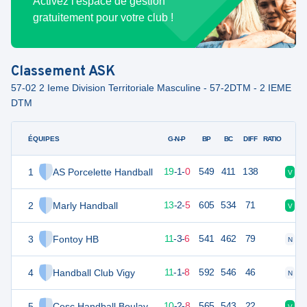
Activez l'espace de gestion
gratuitement pour votre club !
Classement
ASK
57-02 2 Ieme Division Territoriale Masculine - 57-2DTM - 2 IEME
DTM
ÉQUIPES
PTS
JO
G-N-P
BP
BC
DIFF
RATIO
1
AS Porcelette Handball
59
20
19
-
1
-
0
549
411
138
V
V
2
Marly Handball
48
20
13
-
2
-
5
605
534
71
V
D
3
Fontoy HB
45
20
11
-
3
-
6
541
462
79
N
D
4
Handball Club Vigy
43
20
11
-
1
-
8
592
546
46
N
V
5
Cesc Handball Boulay
42
20
10
-
2
-
8
565
543
22
V
V