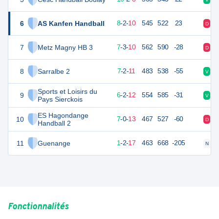
6
AS Kanfen Handball
38
20
8
-
2
-
10
545
522
23
D
D
7
Metz Magny HB 3
37
20
7
-
3
-
10
562
590
-28
D
N
8
Sarralbe 2
35
20
7
-
2
-
11
483
538
-55
V
N
Sports et Loisirs du
9
34
20
6
-
2
-
12
554
585
-31
V
D
Pays Sierckois
ES Hagondange
10
33
20
7
-
0
-
13
467
527
-60
D
V
Handball 2
11
Guenange
23
20
1
-
2
-
17
463
668
-205
N
D
Fonctionnalités