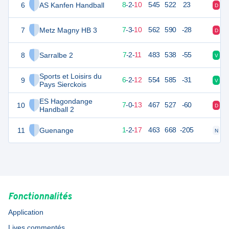
6
AS Kanfen Handball
38
20
8
-
2
-
10
545
522
23
D
D
7
Metz Magny HB 3
37
20
7
-
3
-
10
562
590
-28
D
N
8
Sarralbe 2
35
20
7
-
2
-
11
483
538
-55
V
N
Sports et Loisirs du
9
34
20
6
-
2
-
12
554
585
-31
V
D
Pays Sierckois
ES Hagondange
10
33
20
7
-
0
-
13
467
527
-60
D
V
Handball 2
11
Guenange
23
20
1
-
2
-
17
463
668
-205
N
D
Fonctionnalités
Application
Lives commentés