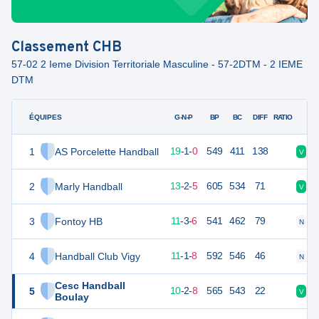
Classement
CHB
57-02 2 Ieme Division Territoriale Masculine - 57-2DTM - 2 IEME
DTM
ÉQUIPES
PTS
JO
G-N-P
BP
BC
DIFF
RATIO
1
AS Porcelette Handball
59
20
19
-
1
-
0
549
411
138
V
V
2
Marly Handball
48
20
13
-
2
-
5
605
534
71
V
D
3
Fontoy HB
45
20
11
-
3
-
6
541
462
79
N
D
4
Handball Club Vigy
43
20
11
-
1
-
8
592
546
46
N
V
Cesc Handball
5
42
20
10
-
2
-
8
565
543
22
V
V
Boulay