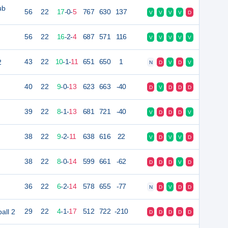
ub
56
22
17
-
0
-
5
767
630
137
V
V
V
V
D
56
22
16
-
2
-
4
687
571
116
V
V
V
V
V
2
43
22
10
-
1
-
11
651
650
1
N
D
V
D
V
40
22
9
-
0
-
13
623
663
-40
D
V
D
D
D
39
22
8
-
1
-
13
681
721
-40
V
D
D
D
V
38
22
9
-
2
-
11
638
616
22
V
D
V
V
D
38
22
8
-
0
-
14
599
661
-62
D
D
D
V
D
36
22
6
-
2
-
14
578
655
-77
N
D
V
D
D
all 2
29
22
4
-
1
-
17
512
722
-210
D
D
D
D
D