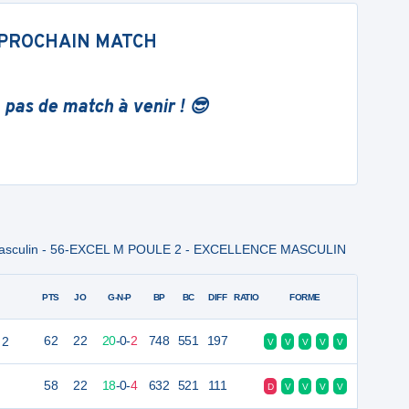
PROCHAIN MATCH
 pas de match à venir ! 😎
Masculin - 56-EXCEL M POULE 2 - EXCELLENCE MASCULIN
PTS
JO
G-N-P
BP
BC
DIFF
RATIO
FORME
 2
62
22
20
-
0
-
2
748
551
197
V
V
V
V
V
58
22
18
-
0
-
4
632
521
111
D
V
V
V
V