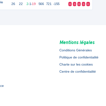
le
26
22
2
-
1
-
19
566
721
-155
D
D
D
D
D
Mentions légales
Conditions Générales
Politique de confidentialité
Charte sur les cookies
Centre de confidentialité
ace