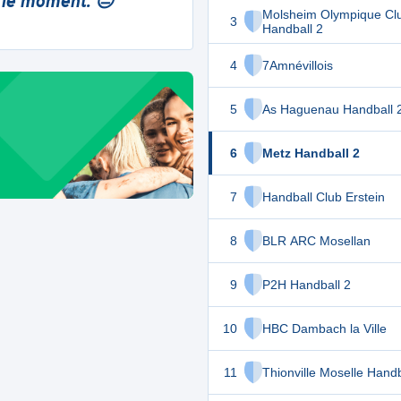
 le moment. 😔
Molsheim Olympique Cl
3
Handball 2
4
7Amnévillois
5
As Haguenau Handball 
6
Metz Handball 2
7
Handball Club Erstein
8
BLR ARC Mosellan
9
P2H Handball 2
10
HBC Dambach la Ville
11
Thionville Moselle Handb