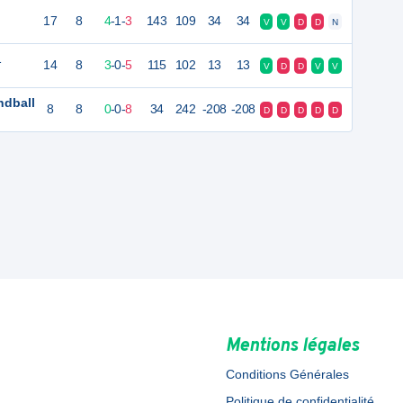
17
8
4
-
1
-
3
143
109
34
34
V
V
D
D
N
1
14
8
3
-
0
-
5
115
102
13
13
V
D
D
V
V
ndball
8
8
0
-
0
-
8
34
242
-208
-208
D
D
D
D
D
Mentions légales
Conditions Générales
Politique de confidentialité