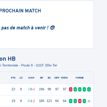
PROCHAIN MATCH
 pas de match à venir ! 😎
on HB
n Territoriale - Poule 9 - U11F 2Div Ter
PTS
JO
G-N-P
BP
BC
DIFF
RATIO
FORME
22
8
7
-
0
-
1
196
99
97
97
D
V
V
V
V
19
8
5
-
1
-
2
185
121
64
64
V
V
D
V
N