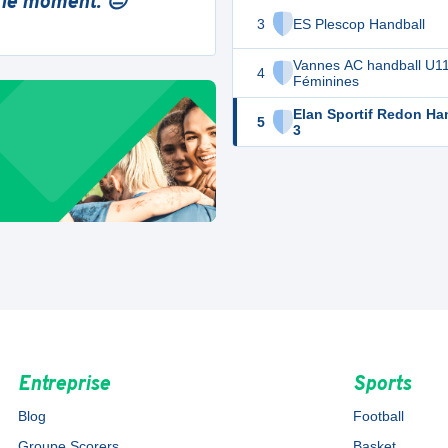
 le moment. 😔
3
ES Plescop Handball
Vannes AC handball U1
4
Féminines
Elan Sportif Redon Ha
5
3
Entreprise
Sports
Blog
Football
Groupe Scorers
Basket