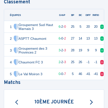
Classement
ÉQUIPES
PTS
JO
G-N-P
BP
BC
DIFF
RATIO
Groupement Sud Haut
1
20
8
6
-
2
-
0
25
5
20
20
V
V
Marnais 3
2
ASPTT Chaumont
18
8
6
-
0
-
2
27
14
13
13
V
D
Groupement des 3
3
11
8
3
-
2
-
3
28
19
9
9
V
D
Provinces 2
4
Chaumont FC 3
6
8
2
-
2
-
3
25
26
-1
-1
D
N
5
Le Val Moiron 3
-2
8
0
-
0
-
7
5
46
-41
-41
D
V
Matchs
10ÈME JOURNÉE