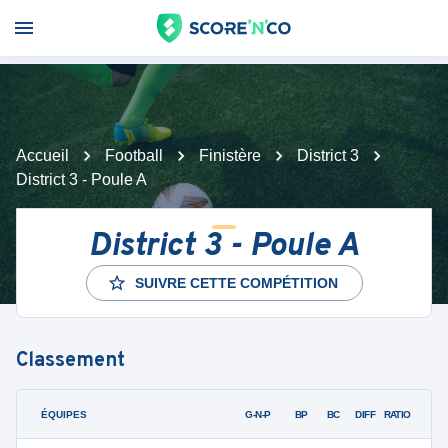
Accueil
Football
Finistère
District 3
District 3 - Poule A
District 3 - Poule A
SUIVRE CETTE COMPÉTITION
Classement
ÉQUIPES
PTS
JO
G-N-P
BP
BC
DIFF
RATIO