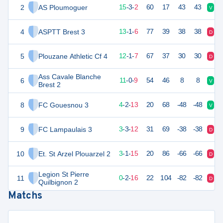
2
AS Ploumoguer
48
20
15
-
3
-
2
60
17
43
43
V
V
4
ASPTT Brest 3
40
20
13
-
1
-
6
77
39
38
38
D
N
5
Plouzane Athletic Cf 4
37
20
12
-
1
-
7
67
37
30
30
D
V
Ass Cavale Blanche
6
33
20
11
-
0
-
9
54
46
8
8
V
V
Brest 2
8
FC Gouesnou 3
13
20
4
-
2
-
13
20
68
-48
-48
V
D
9
FC Lampaulais 3
10
20
3
-
3
-
12
31
69
-38
-38
D
D
10
Et. St Arzel Plouarzel 2
9
20
3
-
1
-
15
20
86
-66
-66
D
D
Legion St Pierre
11
0
20
0
-
2
-
16
22
104
-82
-82
D
D
Quilbignon 2
Matchs