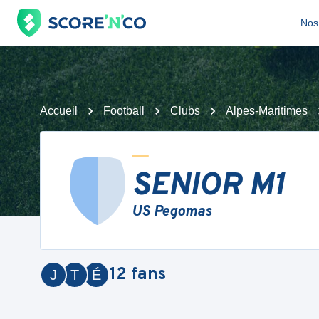
Nos 
Accueil
Football
Clubs
Alpes-Maritimes
SENIOR M1
US Pegomas
12
fans
J
T
É