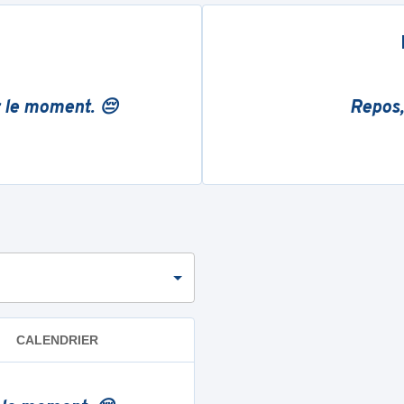
r le moment. 😔
Repos,
CALENDRIER