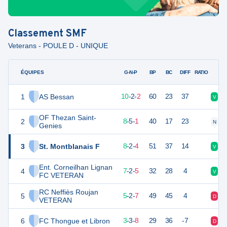
Classement
SMF
Veterans - POULE D - UNIQUE
ÉQUIPES
PTS
JO
G-N-P
BP
BC
DIFF
RATIO
1
AS Bessan
32
14
10
-
2
-
2
60
23
37
V
V
OF Thezan Saint-
2
29
14
8
-
5
-
1
40
17
23
N
V
Genies
3
St. Montblanais F
26
14
8
-
2
-
4
51
37
14
V
V
Ent. Corneilhan Lignan
4
23
14
7
-
2
-
5
32
28
4
V
V
FC VETERAN
RC Neffiès Roujan
5
17
14
5
-
2
-
7
49
45
4
D
N
VETERAN
6
FC Thongue et Libron
12
14
3
-
3
-
8
29
36
-7
D
D