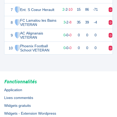
7
Ent. S Coeur Herault
8
14
2
-
2
-
10
15
86
-71
D
V
FC Lamalou les Bains
8
10
14
3
-
2
-
8
35
39
-4
D
D
VETERAN
AC Alignanais
9
0
0
0
-
0
-
0
0
0
0
D
D
VETERAN
Phoenix Football
10
0
0
0
-
0
-
0
0
0
0
D
D
School VETERAN
Fonctionnalités
Application
Lives commentés
Widgets gratuits
Widgets - Extension Wordpress