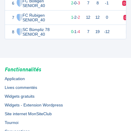
FC Bolligen
6
6
5
2
-
0
-
3
7
8
-1
D
SENIOR_40
FC Rubigen
7
5
5
1
-
2
-
2
12
12
0
D
SENIOR_40
SC Bümpliz 78
8
1
5
0
-
1
-
4
7
19
-12
N
SENIOR_40
Fonctionnalités
Application
Lives commentés
Widgets gratuits
Widgets - Extension Wordpress
Site internet MonSiteClub
Tournoi