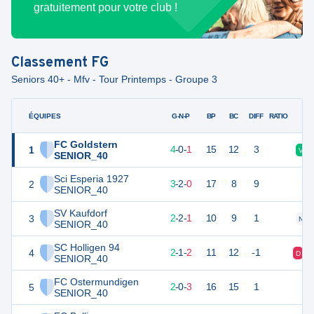
gratuitement pour votre club !
Classement
FG
Seniors 40+ - Mfv - Tour Printemps - Groupe 3
ÉQUIPES
PTS
JO
G-N-P
BP
BC
DIFF
RATIO
FC Goldstern
1
12
5
4
-
0
-
1
15
12
3
V
SENIOR_40
Sci Esperia 1927
2
11
5
3
-
2
-
0
17
8
9
N
SENIOR_40
SV Kaufdorf
3
8
5
2
-
2
-
1
10
9
1
N
SENIOR_40
SC Holligen 94
4
7
5
2
-
1
-
2
11
12
-1
D
SENIOR_40
FC Ostermundigen
5
6
5
2
-
0
-
3
16
15
1
SENIOR_40