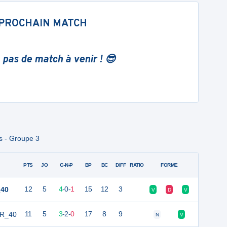
PROCHAIN MATCH
 pas de match à venir ! 😎
s - Groupe 3
PTS
JO
G-N-P
BP
BC
DIFF
RATIO
FORME
_40
12
5
4
-
0
-
1
15
12
3
V
D
V
OR_40
11
5
3
-
2
-
0
17
8
9
N
V