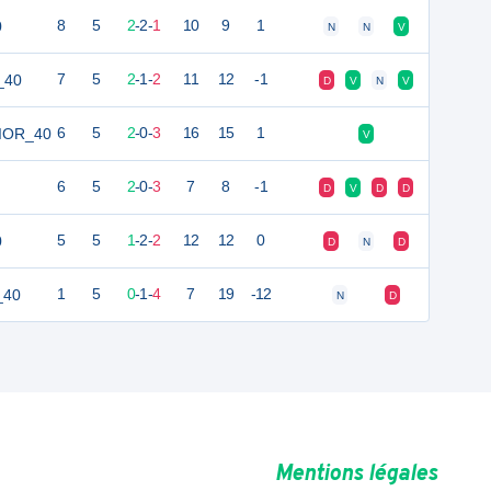
0
8
5
2
-
2
-
1
10
9
1
N
N
V
_40
7
5
2
-
1
-
2
11
12
-1
D
V
N
V
NIOR_40
6
5
2
-
0
-
3
16
15
1
V
6
5
2
-
0
-
3
7
8
-1
D
V
D
D
0
5
5
1
-
2
-
2
12
12
0
D
N
D
_40
1
5
0
-
1
-
4
7
19
-12
N
D
Mentions légales