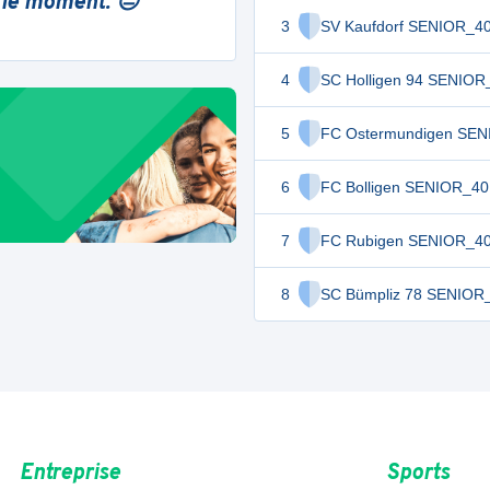
 le moment. 😔
3
SV Kaufdorf SENIOR_4
4
SC Holligen 94 SENIOR
5
FC Ostermundigen SE
6
FC Bolligen SENIOR_40
7
FC Rubigen SENIOR_4
8
SC Bümpliz 78 SENIOR
Entreprise
Sports