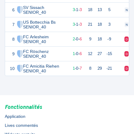
SV Sissach
6
10
7
3
-
1
-
3
18
13
5
N
V
SENIOR_40
US Bottecchia Bs
7
10
7
3
-
1
-
3
21
18
3
N
D
SENIOR_40
FC Arlesheim
8
6
8
2
-
0
-
6
9
18
-9
D
V
SENIOR_40
FC Röschenz
9
3
7
1
-
0
-
6
12
27
-15
D
D
SENIOR_40
FC Amicitia Riehen
10
3
8
1
-
0
-
7
8
29
-21
D
D
SENIOR_40
Fonctionnalités
Application
Lives commentés