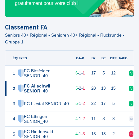
gratuitement pour votre club !
Classement
FA
Seniors 40+ Régional - Senioren 40+ Régional - Rückrunde -
Gruppe 1
ÉQUIPES
PTS
JO
G-N-P
BP
BC
DIFF
RATIO
FC Birsfelden
1
19
8
6
-
1
-
1
17
5
12
V
N
SENIOR_40
FC Allschwil
2
17
8
5
-
2
-
1
28
13
15
V
V
SENIOR_40
3
FC Liestal SENIOR_40
16
8
5
-
1
-
2
22
17
5
V
V
FC Ettingen
4
13
7
4
-
1
-
2
11
8
3
N
V
SENIOR_40
FC Riederwald
5
13
8
4
-
1
-
3
15
13
2
D
D
SENIOR_40