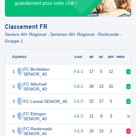
gratuitement pour votre club !
Classement
FR
Seniors 40+ Régional - Senioren 40+ Régional - Rückrunde -
Gruppe 1
ÉQUIPES
PTS
JO
G-N-P
BP
BC
DIFF
RATIO
FC Birsfelden
1
19
8
6
-
1
-
1
17
5
12
V
N
SENIOR_40
FC Allschwil
2
17
8
5
-
2
-
1
28
13
15
V
V
SENIOR_40
3
FC Liestal SENIOR_40
16
8
5
-
1
-
2
22
17
5
V
V
FC Ettingen
4
13
7
4
-
1
-
2
11
8
3
N
V
SENIOR_40
FC Riederwald
5
13
8
4
-
1
-
3
15
13
2
D
D
SENIOR_40