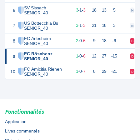
SV Sissach
6
10
7
3
-
1
-
3
18
13
5
N
V
SENIOR_40
US Bottecchia Bs
7
10
7
3
-
1
-
3
21
18
3
N
D
SENIOR_40
FC Arlesheim
8
6
8
2
-
0
-
6
9
18
-9
D
V
SENIOR_40
FC Röschenz
9
3
7
1
-
0
-
6
12
27
-15
D
D
SENIOR_40
FC Amicitia Riehen
10
3
8
1
-
0
-
7
8
29
-21
D
D
SENIOR_40
Fonctionnalités
Application
Lives commentés