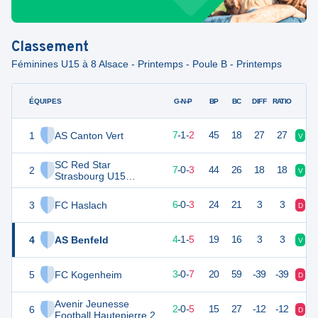
Classement
Féminines U15 à 8 Alsace - Printemps - Poule B - Printemps
ÉQUIPES
PTS
JO
G-N-P
BP
BC
DIFF
RATIO
1
AS Canton Vert
22
10
7
-
1
-
2
45
18
27
27
V
D
SC Red Star
2
21
10
7
-
0
-
3
44
26
18
18
V
V
Strasbourg U15
Féminines
3
FC Haslach
17
10
6
-
0
-
3
24
21
3
3
D
V
4
AS Benfeld
13
10
4
-
1
-
5
19
16
3
3
V
V
5
FC Kogenheim
9
10
3
-
0
-
7
20
59
-39
-39
D
D
Avenir Jeunesse
6
0
10
2
-
0
-
5
15
27
-12
-12
D
V
Football Hautepierre 2