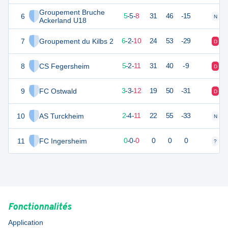
Groupement Bruche
6
20
18
5
-
5
-
8
31
46
-15
N
D
Ackerland U18
7
Groupement du Kilbs 2
18
18
6
-
2
-
10
24
53
-29
D
V
8
CS Fegersheim
17
18
5
-
2
-
11
31
40
-9
D
D
9
FC Ostwald
12
18
3
-
3
-
12
19
50
-31
D
D
10
AS Turckheim
9
18
2
-
4
-
11
22
55
-33
N
D
11
FC Ingersheim
0
0
0
-
0
-
0
0
0
0
?
?
Fonctionnalités
Application