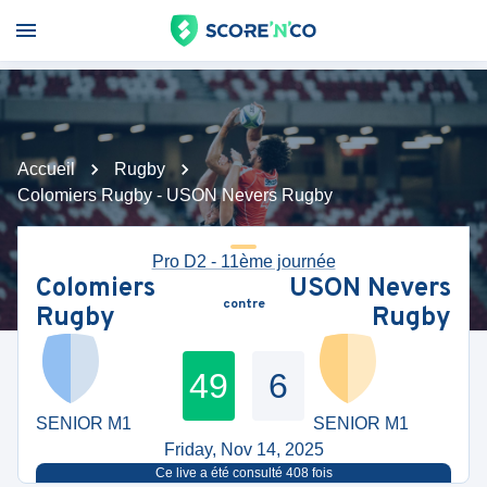
Accueil
Rugby
Colomiers Rugby - USON Nevers Rugby
Pro D2 - 11ème journée
Colomiers
USON Nevers
contre
Rugby
Rugby
49
6
SENIOR M1
SENIOR M1
Friday, Nov 14, 2025
Ce live a été consulté
408
fois