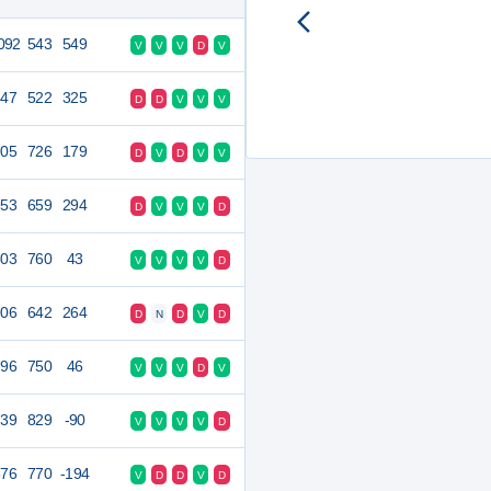
092
543
549
V
V
V
D
V
847
522
325
D
D
V
V
V
905
726
179
D
V
D
V
V
953
659
294
D
V
V
V
D
803
760
43
V
V
V
V
D
906
642
264
D
N
D
V
D
796
750
46
V
V
V
D
V
739
829
-90
V
V
V
V
D
576
770
-194
V
D
D
V
D