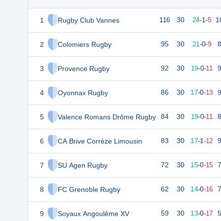
1
Rugby Club Vannes
116
30
24
-
1
-
5
1
2
Colomiers Rugby
95
30
21
-
0
-
9
3
Provence Rugby
92
30
19
-
0
-
11
4
Oyonnax Rugby
86
30
17
-
0
-
13
5
Valence Romans Drôme Rugby
84
30
19
-
0
-
11
6
CA Brive Corrèze Limousin
83
30
17
-
1
-
12
7
SU Agen Rugby
72
30
15
-
0
-
15
8
FC Grenoble Rugby
62
30
14
-
0
-
16
9
Soyaux Angoulême XV
59
30
13
-
0
-
17