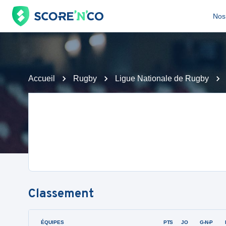
Nos 
Accueil
Rugby
Ligue Nationale de Rugby
Classement
ÉQUIPES
PTS
JO
G-N-P