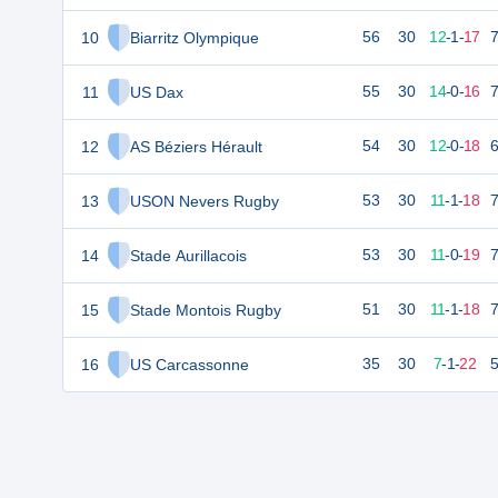
10
Biarritz Olympique
56
30
12
-
1
-
17
11
US Dax
55
30
14
-
0
-
16
12
AS Béziers Hérault
54
30
12
-
0
-
18
13
USON Nevers Rugby
53
30
11
-
1
-
18
14
Stade Aurillacois
53
30
11
-
0
-
19
15
Stade Montois Rugby
51
30
11
-
1
-
18
16
US Carcassonne
35
30
7
-
1
-
22