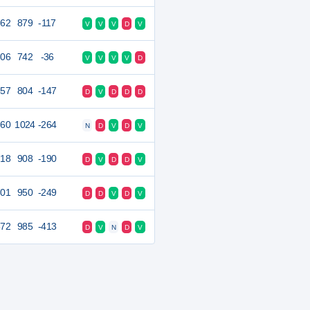
762
879
-117
V
V
V
D
V
706
742
-36
V
V
V
V
D
657
804
-147
D
V
D
D
D
760
1024
-264
N
D
V
D
V
718
908
-190
D
V
D
D
V
701
950
-249
D
D
V
D
V
572
985
-413
D
V
N
D
V