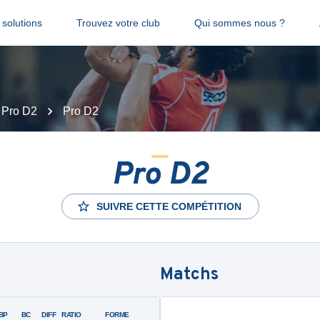
solutions
Trouvez votre club
Qui sommes nous ?
Pro D2
Pro D2
Pro D2
SUIVRE CETTE COMPÉTITION
Matchs
BP
BC
DIFF
RATIO
FORME