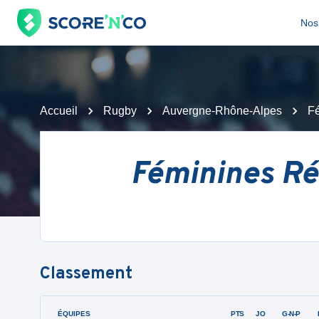
Nos 
Accueil
Rugby
Auvergne-Rhône-Alpes
Fé
Féminines Rég
Classement
ÉQUIPES
PTS
JO
G-N-P