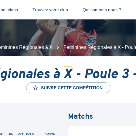
solutions
Trouvez votre club
Qui sommes nous ?
minines Régionales à X
Féminines Régionales à X - Poule 
ionales à X - Poule 3 -
SUIVRE CETTE COMPÉTITION
Matchs
BP
BC
DIFF
RATIO
FORME