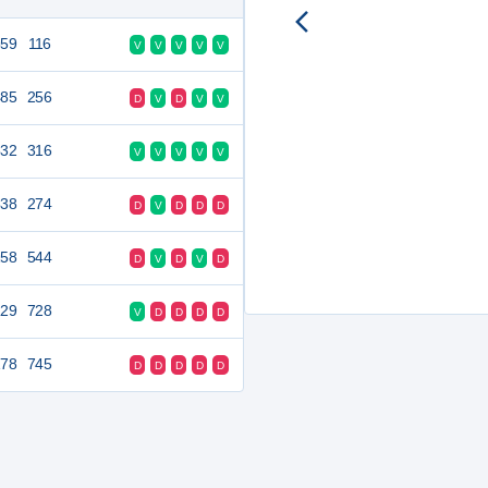
859
116
V
V
V
V
V
485
256
D
V
D
V
V
532
316
V
V
V
V
V
538
274
D
V
D
D
D
258
544
D
V
D
V
D
129
728
V
D
D
D
D
178
745
D
D
D
D
D