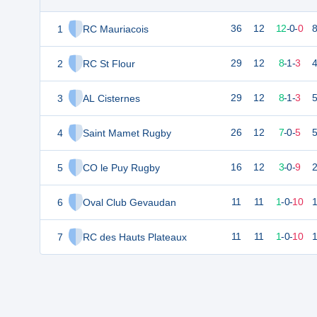
1
RC Mauriacois
36
12
12
-
0
-
0
2
RC St Flour
29
12
8
-
1
-
3
3
AL Cisternes
29
12
8
-
1
-
3
4
Saint Mamet Rugby
26
12
7
-
0
-
5
5
CO le Puy Rugby
16
12
3
-
0
-
9
6
Oval Club Gevaudan
11
11
1
-
0
-
10
7
RC des Hauts Plateaux
11
11
1
-
0
-
10