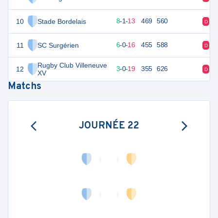
10
Stade Bordelais
49
22
8
-
1
-
13
469
560
D
V
11
SC Surgérien
43
22
6
-
0
-
16
455
588
D
V
Rugby Club Villeneuve
12
17
22
3
-
0
-
19
355
626
D
D
XV
Matchs
JOURNÉE 22