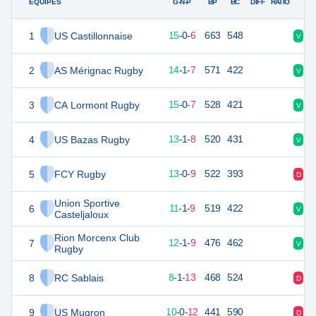
ÉQUIPES
PTS
JO
G-N-P
BP
BC
DIFF
RATIO
1
US Castillonnaise
79
22
15
-
0
-
6
663
548
V
D
2
AS Mérignac Rugby
78
22
14
-
1
-
7
571
422
V
V
3
CA Lormont Rugby
75
22
15
-
0
-
7
528
421
V
V
4
US Bazas Rugby
70
22
13
-
1
-
8
520
431
V
D
5
FCY Rugby
69
22
13
-
0
-
9
522
393
D
D
Union Sportive
6
67
22
11
-
1
-
9
519
422
V
D
Casteljaloux
Rion Morcenx Club
7
66
22
12
-
1
-
9
476
462
V
V
Rugby
8
RC Sablais
53
22
8
-
1
-
13
468
524
D
D
9
US Mugron
53
22
10
-
0
-
12
441
590
D
V