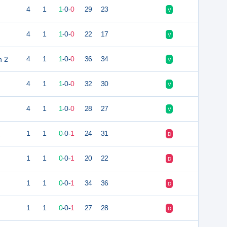
4
1
1
-
0
-
0
29
23
V
4
1
1
-
0
-
0
22
17
V
n 2
4
1
1
-
0
-
0
36
34
V
4
1
1
-
0
-
0
32
30
V
4
1
1
-
0
-
0
28
27
V
2
1
1
0
-
0
-
1
24
31
D
1
1
0
-
0
-
1
20
22
D
1
1
0
-
0
-
1
34
36
D
1
1
0
-
0
-
1
27
28
D