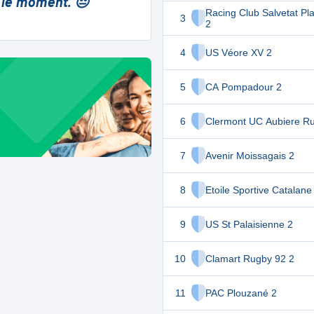
 le moment. 😔
Racing Club Salvetat Pl
3
2
4
US Véore XV 2
5
CA Pompadour 2
6
Clermont UC Aubiere R
7
Avenir Moissagais 2
8
Etoile Sportive Catalane
9
US St Palaisienne 2
10
Clamart Rugby 92 2
11
PAC Plouzané 2