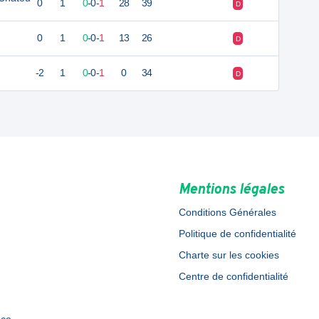
0
1
0
-
0
-
1
28
39
D
0
1
0
-
0
-
1
13
26
D
-2
1
0
-
0
-
1
0
34
D
Mentions légales
Conditions Générales
Politique de confidentialité
Charte sur les cookies
Centre de confidentialité