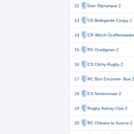
12
Gan Olympique 2
13
US Bellegarde Coupy 2
14
CR Illkirch Graffenstade
15
RC Gradignan 2
16
CS Clichy Rugby 2
17
RC Bon Encontre- Boé 
18
CS Nontronnais 2
19
Rugby Aulnay Club 2
20
RC Orleans la Source 2