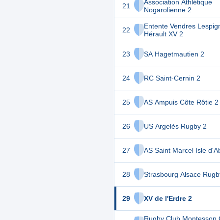
Association Athlétique
21
Nogarolienne 2
Entente Vendres Lespig
22
Hérault XV 2
23
SA Hagetmautien 2
24
RC Saint-Cernin 2
25
AS Ampuis Côte Rôtie 2
26
US Argelès Rugby 2
27
AS Saint Marcel Isle d'
28
Strasbourg Alsace Rugb
29
XV de l'Erdre 2
Rugby Club Montesson 