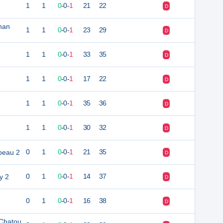
1
1
0
-
0
-
1
21
22
D
nan
1
1
0
-
0
-
1
23
29
D
1
1
0
-
0
-
1
33
35
D
1
1
0
-
0
-
1
17
22
D
1
1
0
-
0
-
1
35
36
D
1
1
0
-
0
-
1
30
32
D
Abeau 2
0
1
0
-
0
-
1
21
35
D
y 2
0
1
0
-
0
-
1
14
37
D
0
1
0
-
0
-
1
16
38
D
Chatou