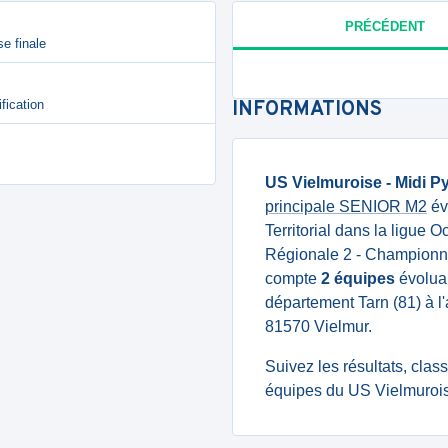
PRÉCÉDENT
e finale
fication
INFORMATIONS
US Vielmuroise - Midi P
principale SENIOR M2
év
Territorial dans la ligue O
Régionale 2 - Championnat 
compte
2 équipes
évoluan
département Tarn (81) à
81570 Vielmur.
Suivez les résultats, cla
équipes du US Vielmurois