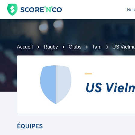
Nos 
Accueil
Rugby
Clubs
Tarn
US Vielmu
US Vielm
ÉQUIPES