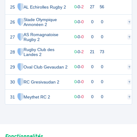
25
AL Echirolles Rugby 2
0
2
0
-
0
-
2
27
56
Stade Olympique
26
0
0
0
-
0
-
0
0
0
?
?
Annonéen 2
AS Romagnatoise
27
0
0
0
-
0
-
0
0
0
?
?
Rugby 2
Rugby Club des
28
0
2
0
-
0
-
2
21
73
Landes 2
29
Oval Club Gevaudan 2
0
0
0
-
0
-
0
0
0
?
?
30
RC Gresivaudan 2
0
0
0
-
0
-
0
0
0
?
?
31
Meythet RC 2
0
0
0
-
0
-
0
0
0
?
?
Fonctionnalités