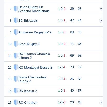
Union Rugby En
7
5
1
1
-
0
-
0
39
23
?
?
Ardeche Meridionale
8
SC Brivadois
5
2
1
-
0
-
1
47
44
?
?
9
Amberieu Bugey XV 2
5
1
1
-
0
-
0
39
15
10
Arcol Rugby 2
5
1
1
-
0
-
0
71
38
RC Thonon Chablais
11
5
2
1
-
0
-
1
69
59
Léman 2
12
RC Montaigut Besse 2
4
2
1
-
0
-
1
73
77
Stade Clermontois
13
4
2
1
-
0
-
1
36
56
Rugby 2
14
US Izeaux 2
4
2
1
-
0
-
1
40
57
15
RC Chatillon
4
1
1
-
0
-
0
28
25
?
?