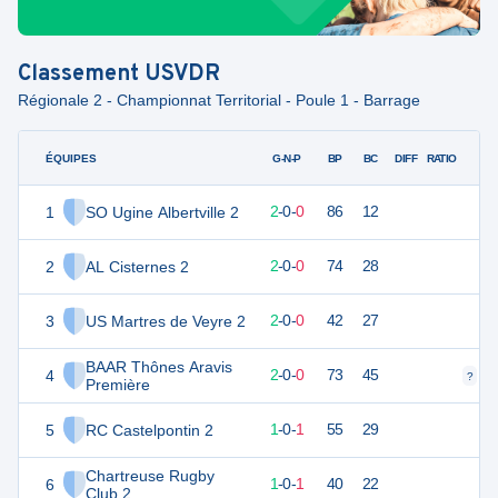
Classement
USVDR
Régionale 2 - Championnat Territorial - Poule 1 - Barrage
ÉQUIPES
PTS
JO
G-N-P
BP
BC
DIFF
RATIO
1
SO Ugine Albertville 2
10
2
2
-
0
-
0
86
12
2
AL Cisternes 2
9
2
2
-
0
-
0
74
28
3
US Martres de Veyre 2
8
2
2
-
0
-
0
42
27
BAAR Thônes Aravis
4
8
2
2
-
0
-
0
73
45
?
?
Première
5
RC Castelpontin 2
6
2
1
-
0
-
1
55
29
Chartreuse Rugby
6
6
2
1
-
0
-
1
40
22
Club 2