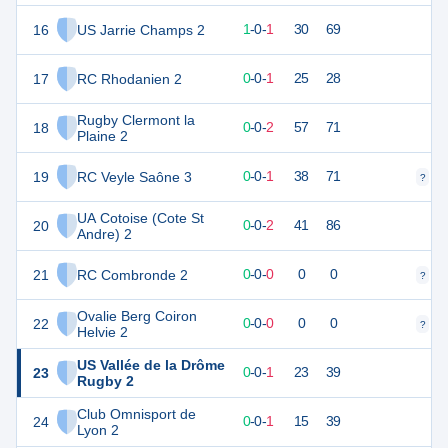
16
US Jarrie Champs 2
4
2
1
-
0
-
1
30
69
17
RC Rhodanien 2
1
1
0
-
0
-
1
25
28
Rugby Clermont la
18
1
2
0
-
0
-
2
57
71
Plaine 2
19
RC Veyle Saône 3
0
1
0
-
0
-
1
38
71
?
?
UA Cotoise (Cote St
20
0
2
0
-
0
-
2
41
86
Andre) 2
21
RC Combronde 2
0
0
0
-
0
-
0
0
0
?
?
Ovalie Berg Coiron
22
0
0
0
-
0
-
0
0
0
?
?
Helvie 2
US Vallée de la Drôme
23
0
1
0
-
0
-
1
23
39
Rugby 2
Club Omnisport de
24
0
1
0
-
0
-
1
15
39
Lyon 2