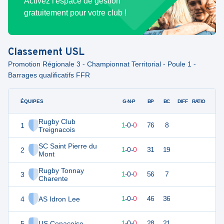
Activez l'espace de gestion
gratuitement pour votre club !
Classement
USL
Promotion Régionale 3 - Championnat Territorial - Poule 1 -
Barrages qualificatifs FFR
ÉQUIPES
PTS
JO
G-N-P
BP
BC
DIFF
RATIO
Rugby Club
1
5
1
1
-
0
-
0
76
8
Treignacois
SC Saint Pierre du
2
5
1
1
-
0
-
0
31
19
Mont
Rugby Tonnay
3
5
1
1
-
0
-
0
56
7
Charente
4
AS Idron Lee
4
1
1
-
0
-
0
46
36
5
US Cenacoise
4
1
1
-
0
-
0
28
21