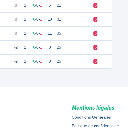
0
1
0
-
0
-
1
6
21
D
0
1
0
-
0
-
1
18
31
D
0
1
0
-
0
-
1
11
35
D
-2
1
0
-
0
-
1
0
25
D
-2
1
0
-
0
-
1
0
25
D
Mentions légales
Conditions Générales
Politique de confidentialité