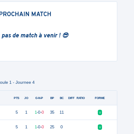
PROCHAIN MATCH
 pas de match à venir ! 😎
oule 1 - Journee 4
PTS
JO
G-N-P
BP
BC
DIFF
RATIO
FORME
5
1
1
-
0
-
0
35
11
V
5
1
1
-
0
-
0
25
0
V