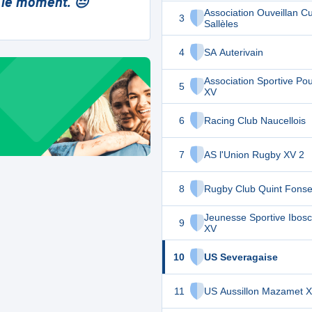
 le moment. 😔
Association Ouveillan C
3
Sallèles
4
SA Auterivain
Association Sportive Po
5
XV
6
Racing Club Naucellois
7
AS l'Union Rugby XV 2
8
Rugby Club Quint Fonse
Jeunesse Sportive Ibos
9
XV
10
US Severagaise
11
US Aussillon Mazamet 