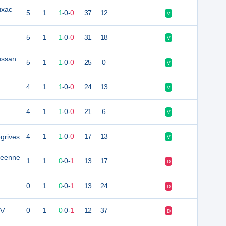
uxac
5
1
1
-
0
-
0
37
12
V
5
1
1
-
0
-
0
31
18
V
ussan
5
1
1
-
0
-
0
25
0
V
4
1
1
-
0
-
0
24
13
V
4
1
1
-
0
-
0
21
6
V
grives
4
1
1
-
0
-
0
17
13
V
ceenne
1
1
0
-
0
-
1
13
17
D
0
1
0
-
0
-
1
13
24
D
XV
0
1
0
-
0
-
1
12
37
D