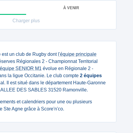
À VENIR
Charger plus
e
est un club de Rugby dont
l'équipe principale
serves Régionales 2 - Championnat Territorial
'équipe SENIOR M1
évolue en Régionale 2 -
ans la ligue Occitanie. Le club compte
2 équipes
al. Il est situé dans le département Haute-Garonne
te : ALLEE DES SABLES 31520 Ramonville.
ssements et calendriers pour une ou plusieurs
 Ste Agne grâce à Score'n'co.