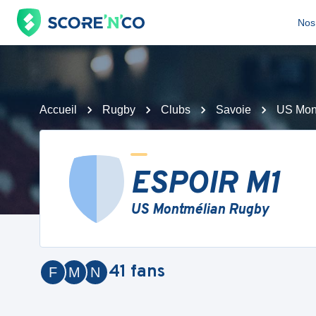
Nos 
Accueil
Rugby
Clubs
Savoie
US Mon
ESPOIR M1
US Montmélian Rugby
41
fans
F
M
N