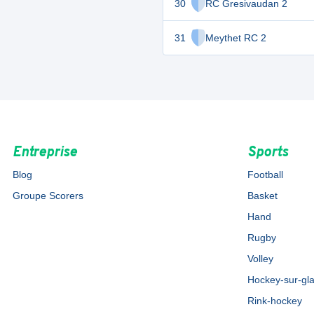
30
RC Gresivaudan 2
31
Meythet RC 2
Entreprise
Sports
Blog
Football
Groupe Scorers
Basket
Hand
Rugby
Volley
Hockey-sur-gl
Rink-hockey