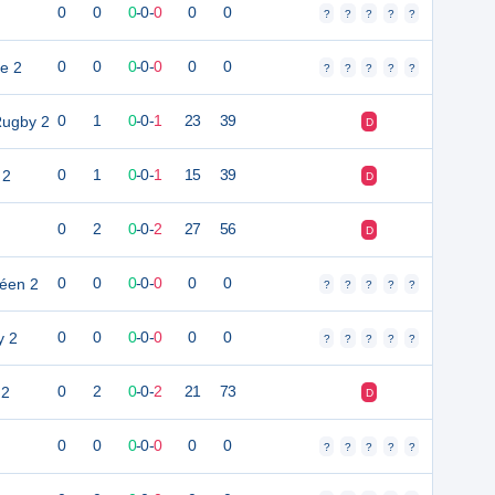
0
0
0
-
0
-
0
0
0
?
?
?
?
?
ie 2
0
0
0
-
0
-
0
0
0
?
?
?
?
?
Rugby 2
0
1
0
-
0
-
1
23
39
D
 2
0
1
0
-
0
-
1
15
39
D
0
2
0
-
0
-
2
27
56
D
éen 2
0
0
0
-
0
-
0
0
0
?
?
?
?
?
y 2
0
0
0
-
0
-
0
0
0
?
?
?
?
?
 2
0
2
0
-
0
-
2
21
73
D
0
0
0
-
0
-
0
0
0
?
?
?
?
?