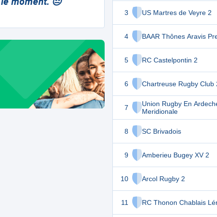
 le moment. 😔
3
US Martres de Veyre 2
4
BAAR Thônes Aravis Pr
5
RC Castelpontin 2
6
Chartreuse Rugby Club 
Union Rugby En Ardech
7
Meridionale
8
SC Brivadois
9
Amberieu Bugey XV 2
10
Arcol Rugby 2
11
RC Thonon Chablais L