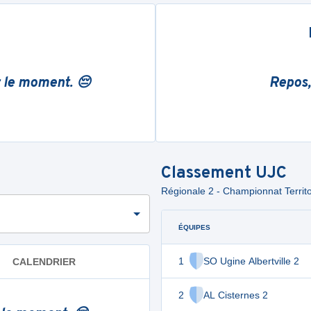
r le moment. 😔
Repos,
Classement
UJC
Régionale 2 - Championnat Territor
ÉQUIPES
1
SO Ugine Albertville 2
CALENDRIER
2
AL Cisternes 2