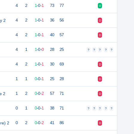
4
2
1
-
0
-
1
73
77
V
y 2
4
2
1
-
0
-
1
36
56
D
4
2
1
-
0
-
1
40
57
D
4
1
1
-
0
-
0
28
25
?
?
?
?
?
4
2
1
-
0
-
1
30
69
D
1
1
0
-
0
-
1
25
28
D
e 2
1
2
0
-
0
-
2
57
71
D
0
1
0
-
0
-
1
38
71
?
?
?
?
?
re) 2
0
2
0
-
0
-
2
41
86
D