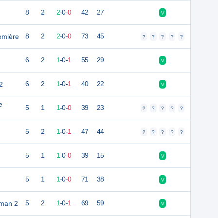
8
2
2
-
0
-
0
42
27
V
emière
8
2
2
-
0
-
0
73
45
?
?
?
?
?
6
2
1
-
0
-
1
55
29
V
2
6
2
1
-
0
-
1
40
22
V
e
5
1
1
-
0
-
0
39
23
?
?
?
?
?
5
2
1
-
0
-
1
47
44
?
?
?
?
?
5
1
1
-
0
-
0
39
15
V
5
1
1
-
0
-
0
71
38
V
éman 2
5
2
1
-
0
-
1
69
59
V