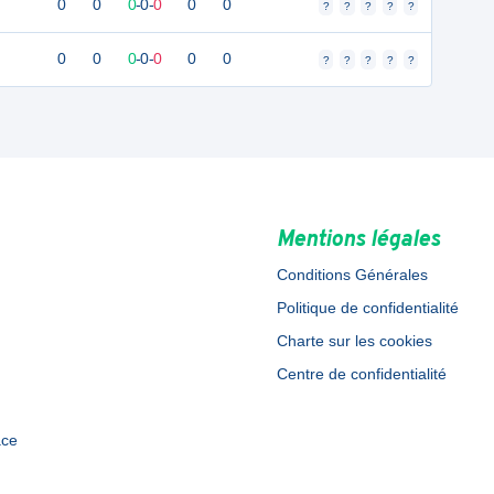
0
0
0
-
0
-
0
0
0
?
?
?
?
?
0
0
0
-
0
-
0
0
0
?
?
?
?
?
Mentions légales
Conditions Générales
Politique de confidentialité
Charte sur les cookies
Centre de confidentialité
ace