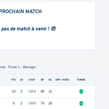
PROCHAIN MATCH
 pas de match à venir ! 😎
ial - Poule 1 - Barrage
PTS
JO
G-N-P
BP
BC
DIFF
RATIO
FORME
10
2
2
-
0
-
0
86
12
V
9
2
2
-
0
-
0
74
28
V