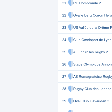
21
RC Combronde 2
22
Ovalie Berg Coiron Helv
23
US Vallée de la Drôme 
24
Club Omnisport de Lyon
25
AL Echirolles Rugby 2
26
Stade Olympique Annon
27
AS Romagnatoise Rugb
28
Rugby Club des Landes
29
Oval Club Gevaudan 2