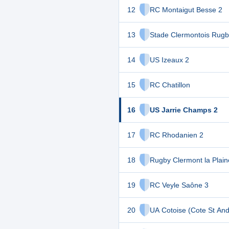
12
RC Montaigut Besse 2
13
Stade Clermontois Rugb
14
US Izeaux 2
15
RC Chatillon
16
US Jarrie Champs 2
17
RC Rhodanien 2
18
Rugby Clermont la Plain
19
RC Veyle Saône 3
20
UA Cotoise (Cote St And