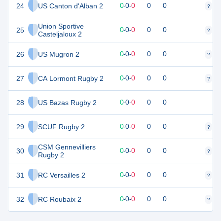
24
US Canton d'Alban 2
0
0
0
-
0
-
0
0
0
?
?
Union Sportive
25
0
0
0
-
0
-
0
0
0
?
?
Casteljaloux 2
26
US Mugron 2
0
0
0
-
0
-
0
0
0
?
?
27
CA Lormont Rugby 2
0
0
0
-
0
-
0
0
0
?
?
28
US Bazas Rugby 2
0
0
0
-
0
-
0
0
0
29
SCUF Rugby 2
0
0
0
-
0
-
0
0
0
?
?
CSM Gennevilliers
30
0
0
0
-
0
-
0
0
0
?
?
Rugby 2
31
RC Versailles 2
0
0
0
-
0
-
0
0
0
?
?
32
RC Roubaix 2
0
0
0
-
0
-
0
0
0
?
?