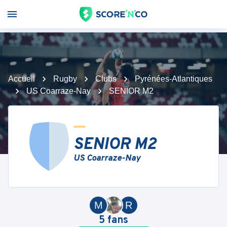
Accueil
Rugby
Clubs
Pyrénées-Atlantiques
US Coarraze-Nay
SENIOR M2
SENIOR M2
US Coarraze-Nay
M
R
5
fans