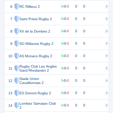
6
RC Rillieux 2
0
0
0
-
0
-
0
0
0
?
?
7
Saint Priest Rugby 2
0
0
0
-
0
-
0
0
0
?
?
8
XV de la Dombes 2
0
0
0
-
0
-
0
0
0
?
?
9
SO Millavois Rugby 2
0
0
0
-
0
-
0
0
0
?
?
10
AS Monaco Rugby 2
0
0
0
-
0
-
0
0
0
?
?
Rugby Club Les Angles
11
0
0
0
-
0
-
0
0
0
?
?
Gard Rhodanien 2
Stade Union
12
0
0
0
-
0
-
0
0
0
?
?
Cavaillonnais 2
13
ES Gimont Rugby 2
0
0
0
-
0
-
0
0
0
?
?
Lombez Samatan Club
14
0
0
0
-
0
-
0
0
0
?
?
2