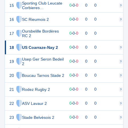
Sporting Club Leucate
15
0
0
0
-
0
-
0
0
0
?
?
Corbieres
Mediterranee XV 2
16
SC Rieumois 2
0
0
0
-
0
-
0
0
0
?
?
Oursbelille Bordères
17
0
0
0
-
0
-
0
0
0
RC 2
18
US Coarraze-Nay 2
0
0
0
-
0
-
0
0
0
?
?
Usep Ger Seron Bedeil
19
0
0
0
-
0
-
0
0
0
?
?
2
20
Boucau Tarnos Stade 2
0
0
0
-
0
-
0
0
0
?
?
21
Rodez Rugby 2
0
0
0
-
0
-
0
0
0
?
?
22
ASV Lavaur 2
0
0
0
-
0
-
0
0
0
?
?
23
Stade Belvèsois 2
0
0
0
-
0
-
0
0
0
?
?