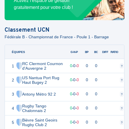
Activez l'espace de gestion
gratuitement pour votre club !
Classement
UCN
Fédérale B - Championnat de France - Poule 1 - Barrage
ÉQUIPES
PTS
JO
G-N-P
BP
BC
DIFF
RATIO
RC Clermont Cournon
1
0
0
0
-
0
-
0
0
0
?
?
d'Auvergne 2
US Nantua Port Rug
2
0
0
0
-
0
-
0
0
0
?
?
Haut Bugey 2
3
Antony Métro 92 2
0
0
0
-
0
-
0
0
0
?
?
Rugby Tango
4
0
0
0
-
0
-
0
0
0
?
?
Chalonnais 2
Bièvre Saint Geoirs
5
0
0
0
-
0
-
0
0
0
?
?
Rugby Club 2