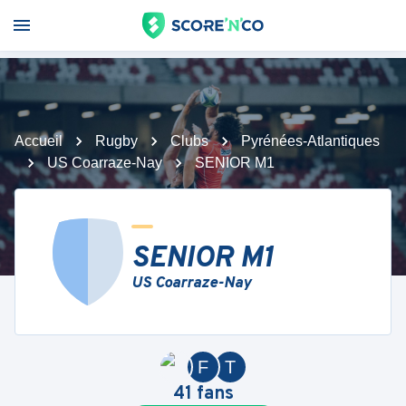
Accueil
Rugby
Clubs
Pyrénées-Atlantiques
US Coarraze-Nay
SENIOR M1
SENIOR M1
US Coarraze-Nay
F
T
41
fans