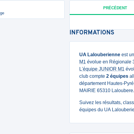
PRÉCÉDENT
age
INFORMATIONS
UA Lalouberienne
est u
M1
évolue en Régionale 3 
L'équipe JUNIOR M1
évol
club compte
2 équipes
al
département Hautes-Pyrén
MAIRIE 65310 Laloubere
Suivez les résultats, cla
équipes du UA Lalouberie