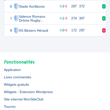
6
Stade Aurillacois
29
14
6
-
2
-
6
287
372
V
D
Valence Romans
7
23
14
4
-
1
-
9
274
307
V
D
Drôme Rugby
Féminines
8
AS Béziers Hérault
21
14
5
-
0
-
9
172
297
D
D
Fonctionnalités
Application
Lives commentés
Widgets gratuits
Widgets - Extension Wordpress
Site internet MonSiteClub
Tournoi