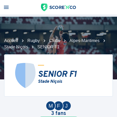
Accueil
Rugby
Clubs
Alpes-Maritimes
Stade Niçois
SENIOR F1
SENIOR F1
Stade Niçois
M
F
J
3
fans