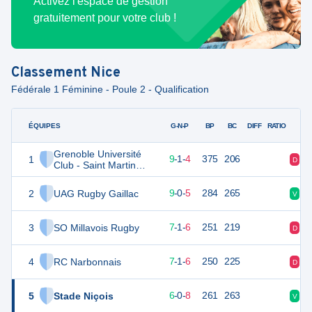
Activez l'espace de gestion
gratuitement pour votre club !
Classement
Nice
Fédérale 1 Féminine - Poule 2 - Qualification
ÉQUIPES
PTS
JO
G-N-P
BP
BC
DIFF
RATIO
Grenoble Université
1
45
14
9
-
1
-
4
375
206
D
V
Club - Saint Martin
d'Hères Rugby
Féminines
2
UAG Rugby Gaillac
39
14
9
-
0
-
5
284
265
V
V
3
SO Millavois Rugby
37
14
7
-
1
-
6
251
219
D
V
4
RC Narbonnais
36
14
7
-
1
-
6
250
225
D
V
5
Stade Niçois
30
14
6
-
0
-
8
261
263
V
D