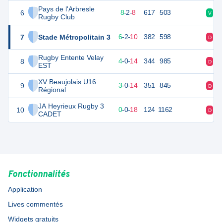
Pays de l'Arbresle
6
44
18
8
-
2
-
8
617
503
V
V
Rugby Club
7
Stade Métropolitain 3
33
18
6
-
2
-
10
382
598
D
D
Rugby Entente Velay
8
19
18
4
-
0
-
14
344
985
D
D
EST
XV Beaujolais U16
9
15
17
3
-
0
-
14
351
845
D
D
Régional
JA Heyrieux Rugby 3
10
-4
18
0
-
0
-
18
124
1162
D
D
CADET
Fonctionnalités
Application
Lives commentés
Widgets gratuits