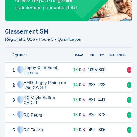
Activez l'espace de gestion
gratuitement pour votre club !
Classement
SM
Régional 2 U16 - Poule 3 - Qualification
ÉQUIPES
PTS
JO
G-N-P
BP
BC
DIFF
RATIO
Rugby Club Saint
1
78
18
16
-
0
-
2
1095
300
D
V
Etienne
EMD Rugby Plaine de
2
65
18
14
-
0
-
4
683
238
V
V
l'Ain CADET
RC Veyle Saône
3
63
18
13
-
0
-
5
831
441
V
D
CADET
4
RC Feurs
62
17
13
-
0
-
4
830
378
V
D
5
RC Teillois
52
18
10
-
0
-
8
499
306
V
V