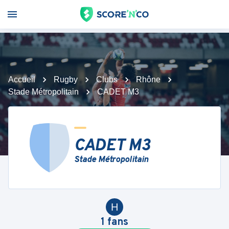
Accueil
Rugby
Clubs
Rhône
Stade Métropolitain
CADET M3
CADET M3
Stade Métropolitain
H
1
fans