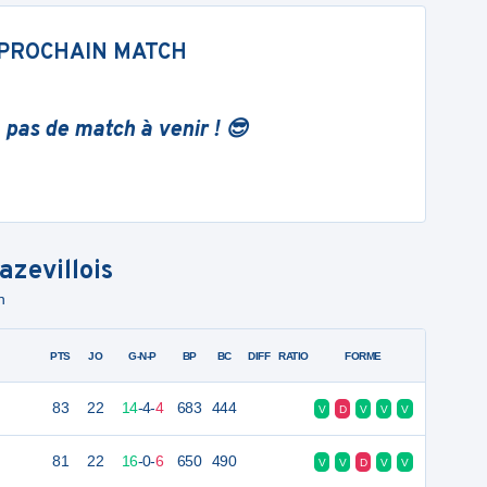
PROCHAIN MATCH
 pas de match à venir ! 😎
azevillois
n
PTS
JO
G-N-P
BP
BC
DIFF
RATIO
FORME
83
22
14
-
4
-
4
683
444
V
D
V
V
V
81
22
16
-
0
-
6
650
490
V
V
D
V
V