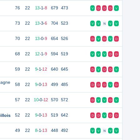
76
22
13
-
1
-
8
679
473
V
D
D
D
V
73
22
13
-
3
-
6
704
523
V
V
N
V
V
70
22
13
-
0
-
9
654
526
D
V
D
V
D
68
22
12
-
1
-
9
594
519
V
V
V
D
D
59
22
9
-
1
-
12
640
645
D
V
D
D
V
magne
58
22
9
-
0
-
13
499
485
D
D
D
V
D
57
22
10
-
0
-
12
570
572
D
V
V
D
V
llois
52
22
9
-
0
-
13
519
642
D
D
V
D
D
49
22
8
-
1
-
13
448
492
V
V
N
V
V