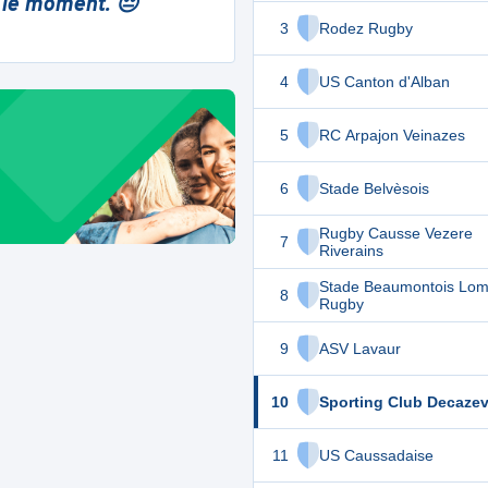
 le moment. 😔
3
Rodez Rugby
4
US Canton d'Alban
5
RC Arpajon Veinazes
6
Stade Belvèsois
Rugby Causse Vezere
7
Riverains
Stade Beaumontois Lo
8
Rugby
9
ASV Lavaur
10
Sporting Club Decazevi
11
US Caussadaise