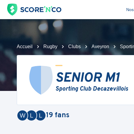
Nos 
Accueil
Rugby
Clubs
Aveyron
Sporti
SENIOR M1
Sporting Club Decazevillois
19
fans
W
L
L