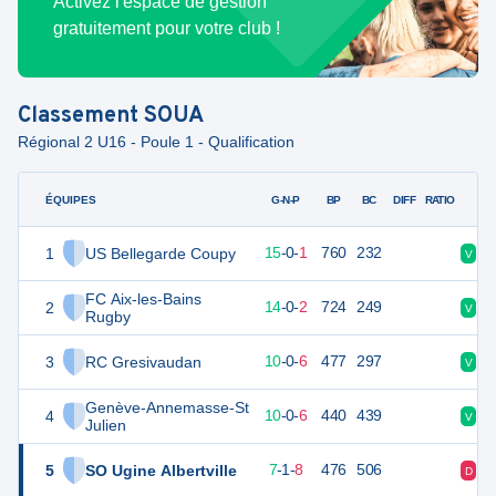
Activez l'espace de gestion
gratuitement pour votre club !
Classement
SOUA
Régional 2 U16 - Poule 1 - Qualification
ÉQUIPES
PTS
JO
G-N-P
BP
BC
DIFF
RATIO
1
US Bellegarde Coupy
71
16
15
-
0
-
1
760
232
V
V
FC Aix-les-Bains
2
69
16
14
-
0
-
2
724
249
V
V
Rugby
3
RC Gresivaudan
51
16
10
-
0
-
6
477
297
V
D
Genève-Annemasse-St
4
45
16
10
-
0
-
6
440
439
V
V
Julien
5
SO Ugine Albertville
35
16
7
-
1
-
8
476
506
D
D