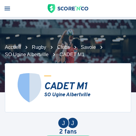
Accueil
Rugby
Clubs
Savoie
SO Ugine Albertville
CADET M1
CADET M1
SO Ugine Albertville
J
J
2
fans