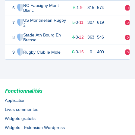
RC Faucigny Mont
6
28
16
6
-
1
-
9
315
574
D
V
Blanc
US Montmélian Rugby
7
25
16
5
-
0
-
11
307
619
D
V
2
Stade Ath Bourg En
8
22
16
4
-
0
-
12
363
546
D
V
Bresse
9
Rugby Club le Mole
-32
16
0
-
0
-
16
0
400
D
D
Fonctionnalités
Application
Lives commentés
Widgets gratuits
Widgets - Extension Wordpress