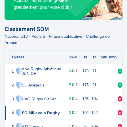
Activez l'espace de gestion
gratuitement pour votre club !
Classement
SOM
National U18 - Poule 5 - Phase qualificative - Challenge de
France
ÉQUIPES
PTS
JO
G-N-P
BP
BC
DIFF
RATIO
Aixe Rugby Athlétique
1
28
7
6
-
0
-
1
179
71
V
D
JUNIOR
2
SC Albigeois
26
8
5
-
0
-
3
173
91
V
D
3
UAG Rugby Gaillac
16
7
3
-
0
-
4
106
104
D
V
4
SO Millavois Rugby
13
7
3
-
0
-
4
104
142
D
V
5
ASV Lavaur
2
7
1
-
0
-
6
55
209
D
V