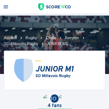
Accueil
Rugby
Clubs
Aveyron
SO Millavois Rugby
JUNIOR M1
JUNIOR M1
SO Millavois Rugby
O
4
fans