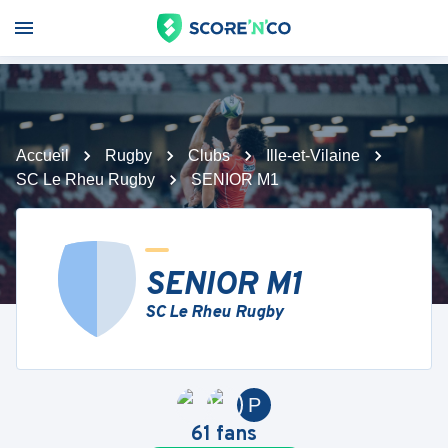
Accueil
Rugby
Clubs
Ille-et-Vilaine
SC Le Rheu Rugby
SENIOR M1
SENIOR M1
SC Le Rheu Rugby
P
61
fans