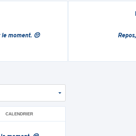
r le moment. 😔
Repos,
CALENDRIER