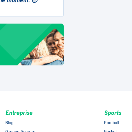
 le moment. 😔
Entreprise
Sports
Blog
Football
Groupe Scorers
Basket