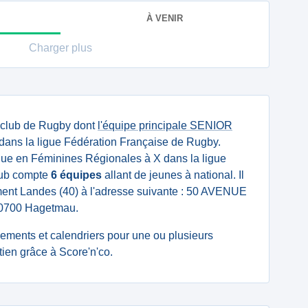
À VENIR
Charger plus
 club de Rugby dont
l'équipe principale SENIOR
dans la ligue Fédération Française de Rugby.
ue en Féminines Régionales à X dans la ligue
lub compte
6 équipes
allant de jeunes à national. Il
ement Landes (40) à l'adresse suivante : 50 AVENUE
00 Hagetmau.
ssements et calendriers pour une ou plusieurs
en grâce à Score'n'co.