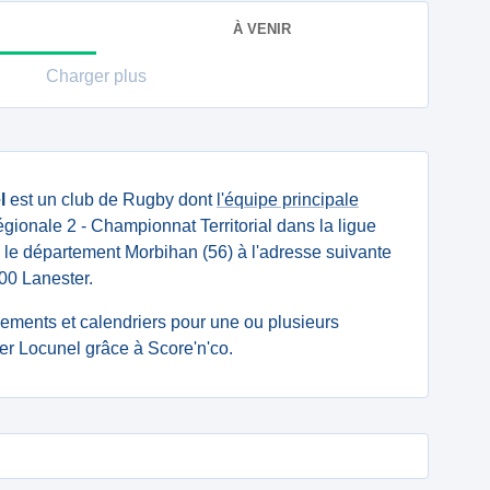
À VENIR
Charger plus
l
est un club de Rugby dont
l'équipe principale
ionale 2 - Championnat Territorial dans la ligue
s le département Morbihan (56) à l'adresse suivante
0 Lanester.
ssements et calendriers pour une ou plusieurs
r Locunel grâce à Score'n'co.