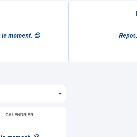
r le moment. 😔
Repos,
CALENDRIER