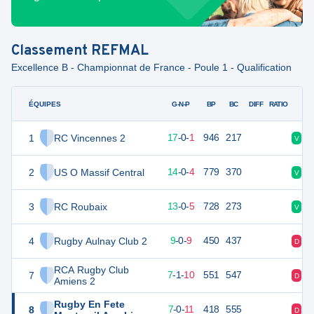
Classement
REFMAL
Excellence B - Championnat de France - Poule 1 - Qualification
ÉQUIPES
PTS
JO
G-N-P
BP
BC
DIFF
RATIO
1
RC Vincennes 2
82
18
17
-
0
-
1
946
217
V
V
2
US O Massif Central
67
18
14
-
0
-
4
779
370
V
V
3
RC Roubaix
65
18
13
-
0
-
5
728
273
V
V
4
Rugby Aulnay Club 2
44
18
9
-
0
-
9
450
437
D
D
RCA Rugby Club
7
37
18
7
-
1
-
10
551
547
D
D
Amiens 2
Rugby En Fete
8
33
18
7
-
0
-
11
418
555
D
V