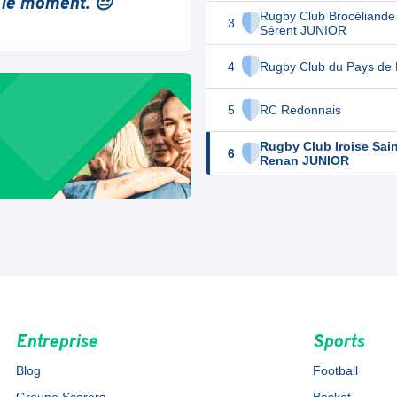
 le moment. 😔
Rugby Club Brocéliande
3
Sérent JUNIOR
4
Rugby Club du Pays de 
5
RC Redonnais
Rugby Club Iroise Sain
6
Renan JUNIOR
Entreprise
Sports
Blog
Football