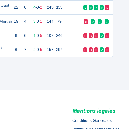
 Oust
22
6
4
-
0
-
2
243
139
V
V
V
V
D
Morlaix
19
4
3
-
0
-
1
144
79
D
V
V
V
8
6
1
-
0
-
5
107
246
D
D
D
V
D
t
6
7
2
-
0
-
5
157
294
D
D
D
V
D
Mentions légales
Conditions Générales