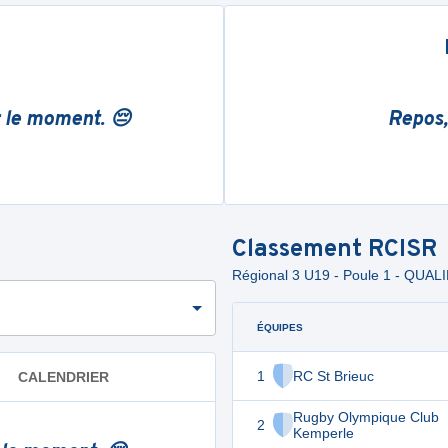
r le moment. 😔
Repos,
Classement
RCISR
Régional 3 U19 - Poule 1 - QUA
ÉQUIPES
1
RC St Brieuc
CALENDRIER
Rugby Olympique Club
2
Kemperle