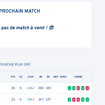
PROCHAIN MATCH
 pas de match à venir ! 😎
LIFICATIVE PLAY OFF
PTS
JO
G-N-P
BP
BC
DIFF
RATIO
FORME
26
6
4
-
0
-
2
260
183
V
V
D
V
D
24
5
3
-
0
-
2
167
137
V
D
D
V
V