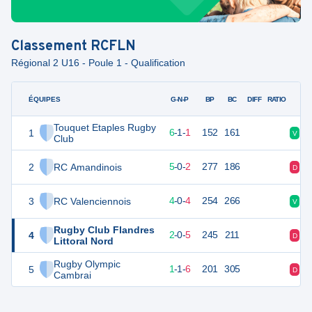
Classement
RCFLN
Régional 2 U16 - Poule 1 - Qualification
ÉQUIPES
PTS
JO
G-N-P
BP
BC
DIFF
RATIO
Touquet Etaples Rugby
1
26
8
6
-
1
-
1
152
161
V
V
Club
2
RC Amandinois
21
8
5
-
0
-
2
277
186
D
V
3
RC Valenciennois
19
8
4
-
0
-
4
254
266
V
V
Rugby Club Flandres
4
14
8
2
-
0
-
5
245
211
D
D
Littoral Nord
Rugby Olympic
5
8
8
1
-
1
-
6
201
305
D
D
Cambrai