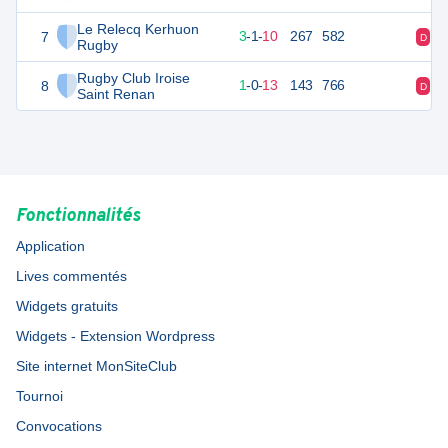
Le Relecq Kerhuon
7
17
14
3
-
1
-
10
267
582
D
D
Rugby
Rugby Club Iroise
8
1
14
1
-
0
-
13
143
766
D
D
Saint Renan
Fonctionnalités
Application
Lives commentés
Widgets gratuits
Widgets - Extension Wordpress
Site internet MonSiteClub
Tournoi
Convocations