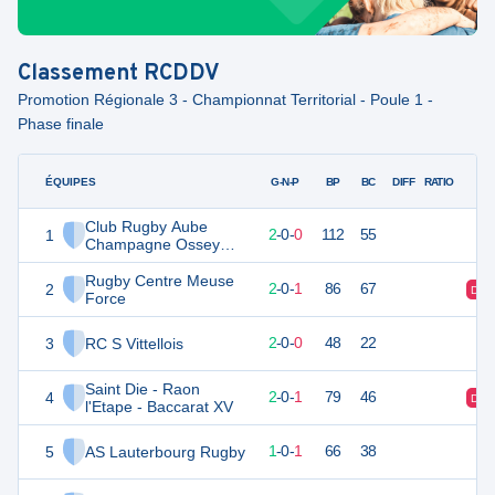
Classement
RCDDV
Promotion Régionale 3 - Championnat Territorial - Poule 1 -
Phase finale
ÉQUIPES
PTS
JO
G-N-P
BP
BC
DIFF
RATIO
Club Rugby Aube
1
9
2
2
-
0
-
0
112
55
Champagne Ossey
Marigny
Rugby Centre Meuse
2
9
3
2
-
0
-
1
86
67
D
Force
3
RC S Vittellois
9
2
2
-
0
-
0
48
22
Saint Die - Raon
4
8
3
2
-
0
-
1
79
46
D
l'Etape - Baccarat XV
5
AS Lauterbourg Rugby
6
2
1
-
0
-
1
66
38