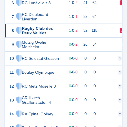
6
RC Lunévillois 3
5
3
1
-
0
-
2
41
64
D
RC Dieulouard
7
5
2
1
-
0
-
1
82
64
Liverdun
Rugby Club des
8
4
3
1
-
0
-
2
32
115
D
Deux Vallées
Mutzig Ovalie
9
1
2
0
-
0
-
2
26
54
D
Molsheim
10
RC Selestat Giessen
0
0
0
-
0
-
0
0
0
?
?
11
Boulay Olympique
0
0
0
-
0
-
0
0
0
?
?
12
RC Metz Moselle 3
0
0
0
-
0
-
0
0
0
?
?
CR Illkirch
13
0
0
0
-
0
-
0
0
0
?
?
Graffenstaden 4
14
RA Epinal Golbey
0
0
0
-
0
-
0
0
0
?
?