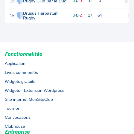
15
Rugby Club Bar le Duc
0
0
0
-
0
-
0
0
0
?
?
Drusus Harpastum
16
0
2
0
-
0
-
2
17
64
D
Rugby
Fonctionnalités
Application
Lives commentés
Widgets gratuits
Widgets - Extension Wordpress
Site internet MonSiteClub
Tournoi
Convocations
Clubhouse
Entreprise