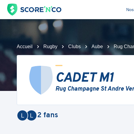
Nos 
Accueil
Rugby
Clubs
Aube
Rug Cham
CADET M1
Rug Champagne St Andre Ver
2
fans
L
L