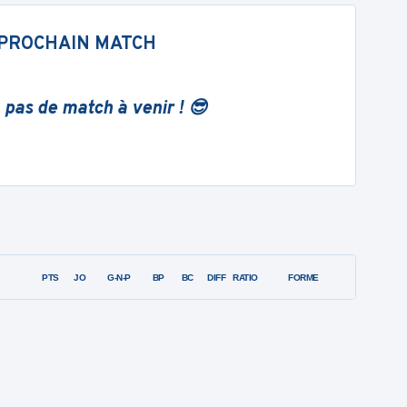
PROCHAIN MATCH
 pas de match à venir ! 😎
PTS
JO
G-N-P
BP
BC
DIFF
RATIO
FORME