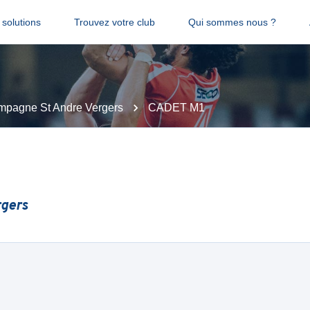
solutions
Trouvez votre club
Qui sommes nous ?
pagne St Andre Vergers
CADET M1
gers