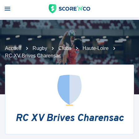
Accueil
Rugby
Clubs
Haute-Loire
RC XV Brives Charensac
RC XV Brives Charensac